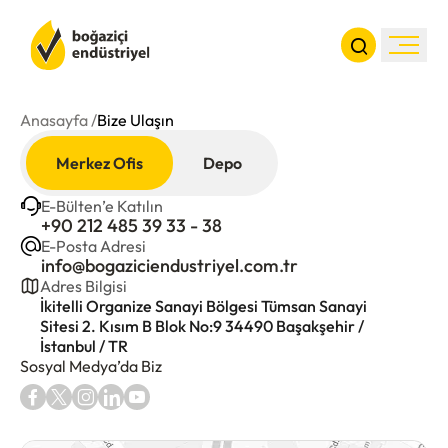
Anasayfa /
Bize Ulaşın
Kurumsal
Merkez Ofis
Depo
Ürünler
E-Bülten’e Katılın
Haberler
E-Bülten’e Katılın
+90 212 485 39 33 - 38
İletişim
+90 212 485 39 35 - 36
E-Posta Adresi
E-Posta Adresi
info@bogaziciendustriyel.com.tr
info@bogaziciendustriyel.com.tr
Adres Bilgisi
Adres Bilgisi
İkitelli Organize Sanayi Bölgesi Tümsan Sanayi
İkitelli Organize Sanayi Bölgesi Tümsan Sanayi
Sitesi 2. Kısım B Blok No:9 34490 Başakşehir /
Sitesi 2. Kısım A Blok No:9 34490 Başakşehir /
İstanbul / TR
İstanbul / TR
Sosyal Medya’da Biz