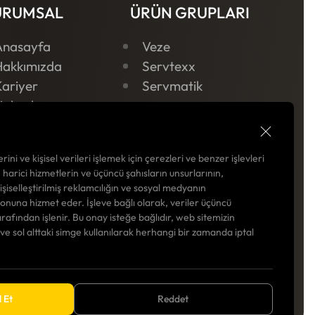
URUMSAL
ÜRÜN GRUPLARI
Anasayfa
Veze
Hakkımızda
Servtexx
ariyer
Servmatik
Haberler
letişim
izlilik Politikası
rini ve kişisel verileri işlemek için çerezleri ve benzer işlevleri
, harici hizmetlerin ve üçüncü şahısların unsurlarının,
kişiselleştirilmiş reklamcılığın ve sosyal medyanın
una hizmet eder. İşleve bağlı olarak, veriler üçüncü
arafından işlenir. Bu onay isteğe bağlıdır, web sitemizin
r ve sol alttaki simge kullanılarak herhangi bir zamanda iptal
 Et
Reddet