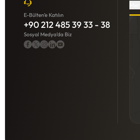
Mer
E-Bülten’e Katılın
E-Bülten’e Katılın
+90 212 485 39 33 - 38
+90 212 485 39 35 - 36
Sosyal Medya’da Biz