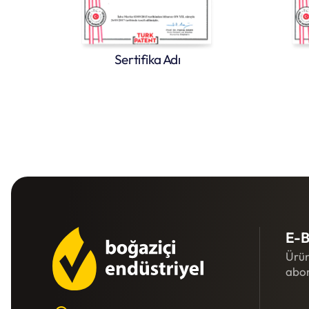
Sertifika Adı
E-B
Ürün
abon