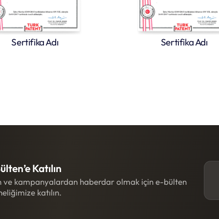
Sertifika Adı
Sertifika Adı
ülten’e Katılın
 ve kampanyalardan haberdar olmak için e-bülten
eliğimize katılın.