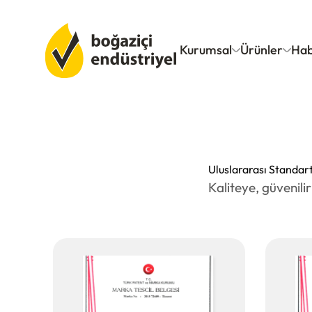
Kurumsal
Ürünler
Hab
VEZE Filtrasyon
Uluslararası Standart
Hakkımızda
Kaliteye, güvenili
Servtexx
Sertifikalar
Servmatik
Kariyer