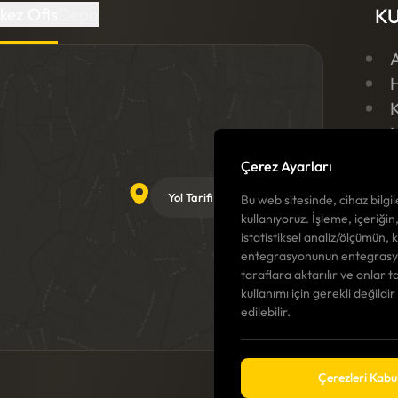
kez Ofis
Depo
K
K
İ
Çerez Ayarları
G
Yol
Yol Tarifi Al
Bu web sitesinde, cihaz bilgile
Tarifi
kullanıyoruz. İşleme, içeriğin
Al
istatistiksel analiz/ölçümün, 
entegrasyonunun entegrasyon
taraflara aktarılır ve onlar t
kullanımı için gerekli değildi
edilebilir.
Çerezleri Kabul