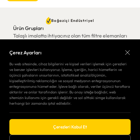
Boğaziçi Endüstriyel
Ürün Grupları
Talaşlı imalatta ihtiyacınız olan tüm filtre elemanları
Çerez Ayarları
Bu web sitesinde, cihaz bilgilerini ve kişisel verileri işlemek için çerezleri
ve benzer işlevleri kullanıyoruz. İşleme, içeriğin, harici hizmetlerin ve
üçüncü şahısların unsurlarının, istatistiksel analiz/ölçümün,
kişiselleştirilmiş reklamcılığın ve sosyal medyanın entegrasyonunun
entegrasyonuna hizmet eder. İşleve bağlı olarak, veriler üçüncü taraflara
aktarılır ve onlar tarafından işlenir. Bu onay isteğe bağlıdır, web
sitemizin kullanımı için gerekli değildir ve sol alttaki simge kullanılarak
herhangi bir zamanda iptal edilebilir.
Çerezleri Kabul Et