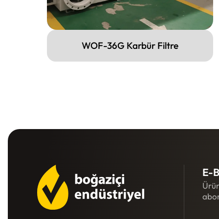
WOF-36G Karbür Filtre
E-B
Ürün
abon