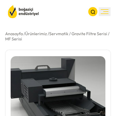
Anasayfa /
Ürünlerimiz /
Servmatik
/
Gravite Filtre Serisi
/
MF Serisi
Kurumsal
Ürünler
Haberler
İletişim