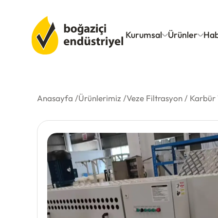
Kurumsal
Ürünler
Hab
Anasayfa /
Ürünlerimiz /
Veze Filtrasyon
/
Karbür 
VEZE Filtrasyon
Hakkımızda
Servtexx
Sertifikalar
Servmatik
Kariyer