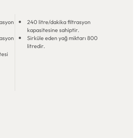
rasyon
240 litre/dakika filtrasyon
kapasitesine sahiptir.
lasyon
Sirküle eden yağ miktarı 800
litredir.
tesi