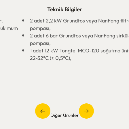
Teknik Bilgiler
r.
2 adet 2,2 kW Grundfos veya NanFang filt
nluk mum
pompası,
2 adet 6 bar Grundfos veya NanFang sirkü
pompası,
1 adet 12 kW Tongfei MCO-120 soğutma üni
22-32°C (± 0,5°C),
Diğer Ürünler