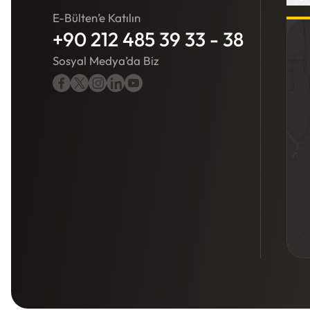
E-Bülten’e Katılın
E-Bülten’e Katılın
+90 212 485 39 33 - 38
+90 212 485 39 35 - 36
Sosyal Medya’da Biz