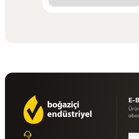
E-B
Ürün
abon
Mer