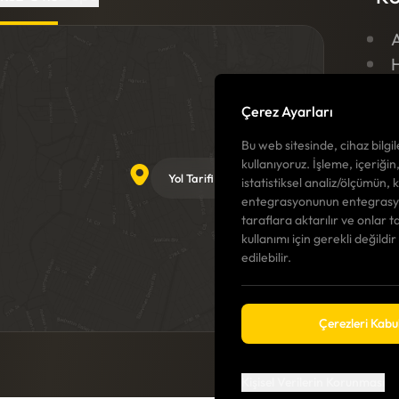
K
Çerez Ayarları
İ
Bu web sitesinde, cihaz bilgile
G
kullanıyoruz. İşleme, içeriğin
Yol
Yol Tarifi Al
istatistiksel analiz/ölçümün, 
Tarifi
entegrasyonunun entegrasyon
Al
taraflara aktarılır ve onlar t
kullanımı için gerekli değildi
edilebilir.
Çerezleri Kabul
Kişisel Verilerin Korunması