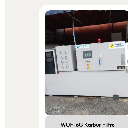
ltre
WOF-6G Karbür Filtre