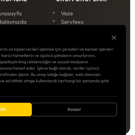
Anasayfa
Veze
Hakkımızda
Servtexx
ariyer
Servmatik
Haberler
letişim
rini ve kişisel verileri işlemek için çerezleri ve benzer işlevleri
izlilik Politikası
, harici hizmetlerin ve üçüncü şahısların unsurlarının,
kişiselleştirilmiş reklamcılığın ve sosyal medyanın
una hizmet eder. İşleve bağlı olarak, veriler üçüncü
arafından işlenir. Bu onay isteğe bağlıdır, web sitemizin
r ve sol alttaki simge kullanılarak herhangi bir zamanda iptal
 Et
Reddet