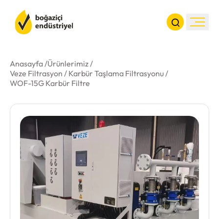
Anasayfa /
Ürünlerimiz /
Veze Filtrasyon
/
Karbür Taşlama Filtrasyonu
/
Kurumsal
WOF-15G Karbür Filtre
Ürünler
Haberler
İletişim