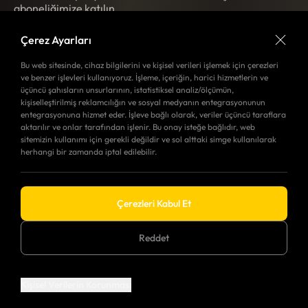
aboneliğimize katılın.
Çerez Ayarları
KAYIT
Bu web sitesinde, cihaz bilgilerini ve kişisel verileri işlemek için çerezleri
ve benzer işlevleri kullanıyoruz. İşleme, içeriğin, harici hizmetlerin ve
üçüncü şahısların unsurlarının, istatistiksel analiz/ölçümün,
kişiselleştirilmiş reklamcılığın ve sosyal medyanın entegrasyonunun
Merkez Ofis
Depo
entegrasyonuna hizmet eder. İşleve bağlı olarak, veriler üçüncü taraflara
Yol
aktarılır ve onlar tarafından işlenir. Bu onay isteğe bağlıdır, web
Yol Tarifi Al
KURUMSAL
sitemizin kullanımı için gerekli değildir ve sol alttaki simge kullanılarak
Tarifi
herhangi bir zamanda iptal edilebilir.
ÜRÜN GRUPLARI
Al
Anasayfa
Veze
Hakkımızda
Sosyal Medya’da Biz
Servtexx
Kariyer
Çerezleri Kabul Et
Servmatik
Haberler
İletişim
Reddet
Gizlilik Politikası
© 2026 BOĞAZİÇİ ENDÜSTRİYEL. Tüm Hakları
Saklıdır.
Kişisel Verilerin Korunması
WEB
TASARIM