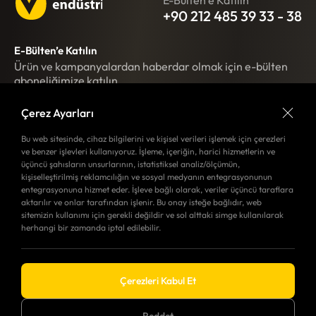
E-Bülten’e Katılın
E-Bülten’e Katılın
+90 212 485 39 33 - 38
+90 212 485 39 35 - 36
E-Bülten’e Katılın
Ürün ve kampanyalardan haberdar olmak için e-bülten
aboneliğimize katılın.
Çerez Ayarları
KAYIT
Bu web sitesinde, cihaz bilgilerini ve kişisel verileri işlemek için çerezleri
ve benzer işlevleri kullanıyoruz. İşleme, içeriğin, harici hizmetlerin ve
üçüncü şahısların unsurlarının, istatistiksel analiz/ölçümün,
kişiselleştirilmiş reklamcılığın ve sosyal medyanın entegrasyonunun
Merkez Ofis
Depo
entegrasyonuna hizmet eder. İşleve bağlı olarak, veriler üçüncü taraflara
Yol
aktarılır ve onlar tarafından işlenir. Bu onay isteğe bağlıdır, web
Yol Tarifi Al
KURUMSAL
sitemizin kullanımı için gerekli değildir ve sol alttaki simge kullanılarak
Tarifi
herhangi bir zamanda iptal edilebilir.
ÜRÜN GRUPLARI
Al
Anasayfa
Veze
Hakkımızda
Sosyal Medya’da Biz
Servtexx
Kariyer
Çerezleri Kabul Et
Servmatik
Haberler
İletişim
Reddet